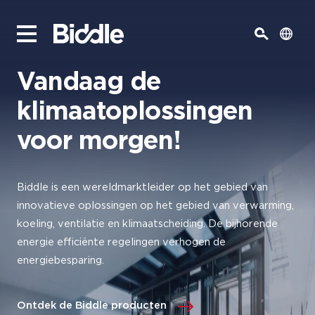
Vandaag de
klimaatoplossingen
voor morgen!
Biddle is een wereldmarktleider op het gebied van
innovatieve oplossingen op het gebied van verwarming,
koeling, ventilatie en klimaatscheiding. De bijhorende
energie efficiënte regelingen verhogen de
energiebesparing.
Ontdek de Biddle producten