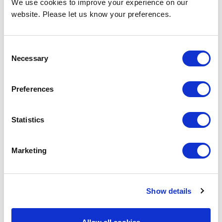
We use cookies to improve your experience on our
website. Please let us know your preferences.
Biddle Wereldwijd
Consent
Necessary
Internationaal netwerk
Selection
Preferences
Statistics
Marketing
Show details
Service & kwaliteit