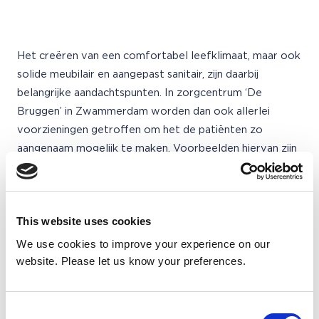
Het creëren van een comfortabel leefklimaat, maar ook
solide meubilair en aangepast sanitair, zijn daarbij
belangrijke aandachtspunten. In zorgcentrum ‘De
Bruggen’ in Zwammerdam worden dan ook allerlei
voorzieningen getroffen om het de patiënten zo
aangenaam mogelijk te maken. Voorbeelden hiervan zijn
de RVS-toiletten zonder uitstekende delen, uitgevoerd
met automatische spoeltechniek. De radiatoren zijn
vervangen door ventilatorconvectoren zodat patiënten
This website uses cookies
zich niet meer kunnen bezeren aan de hete
oppervlakken. Vanwege verbouwingen is een aantal
We use cookies to improve your experience on our
bewoners tijdelijk ondergebracht in een semi-permanent
website. Please let us know your preferences.
gebouw. Om deze periode, ondanks verhuisperikelen,
prettig te laten verlopen voor bewoners, is vooral veel
Consent
aandacht besteed aan het binnenklimaat. Elk individu