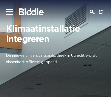
Klimaatinstallatie
integreren
De nieuwe universiteitsbibliotheek in Utrecht wordt
binnenkort officieel geopend.