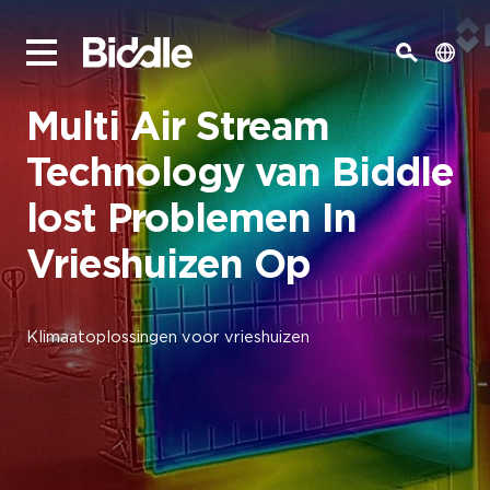
Multi Air Stream
Technology van Biddle
lost Problemen In
Vrieshuizen Op
Klimaatoplossingen voor vrieshuizen